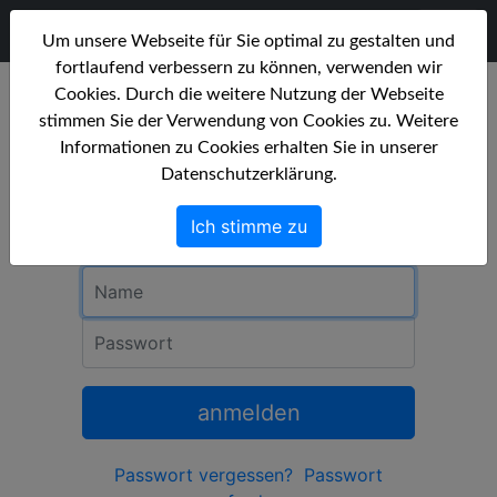
FotoPretzel
Um unsere Webseite für Sie optimal zu gestalten und
fortlaufend verbessern zu können, verwenden wir
Cookies. Durch die weitere Nutzung der Webseite
stimmen Sie der Verwendung von Cookies zu. Weitere
Anmeldung
Informationen zu Cookies erhalten Sie in unserer
Datenschutzerklärung.
Um sich anzumelden, geben Sie Namen
und Passwort ein, und klicken Sie auf
Ich stimme zu
»anmelden«.
Name
Passwort
anmelden
Passwort vergessen?
Passwort